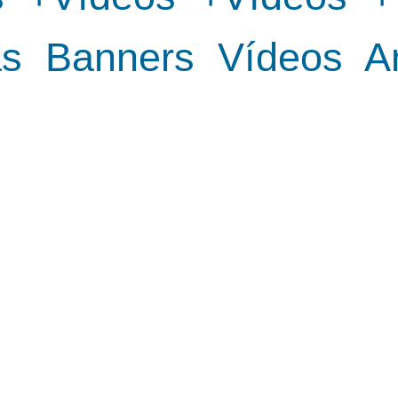
as
Banners
Vídeos
A