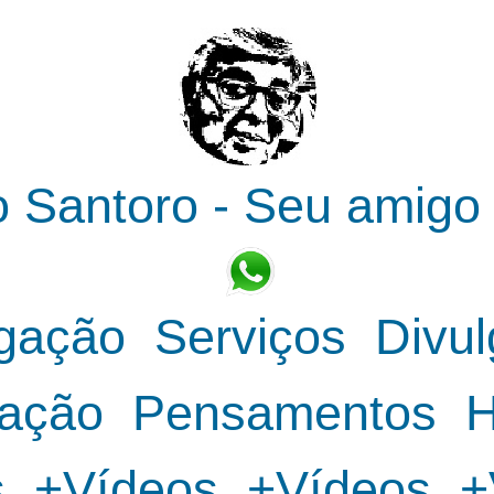
o Santoro - Seu amigo v
gação
Serviços
Divu
ação
Pensamentos
s
+Vídeos
+Vídeos
+