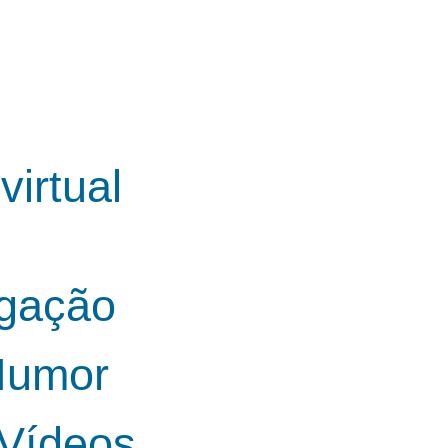
irtual
lgação
Humor
Vídeos