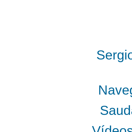
Sergi
Nave
Saud
Vídeo